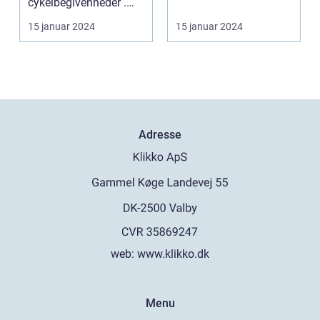
cykelbegivenheder .
berømte cykelløb
etape: En uundgåelig
15 januar 2024
15 januar 2024
del af ...
Adresse
web:
www.klikko.dk
Menu