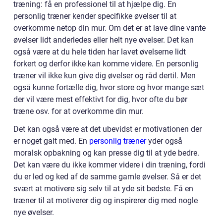
træning: få en professionel til at hjælpe dig. En
personlig træner kender specifikke øvelser til at
overkomme netop din mur. Om det er at lave dine vante
øvelser lidt anderledes eller helt nye øvelser. Det kan
også være at du hele tiden har lavet øvelserne lidt
forkert og derfor ikke kan komme videre. En personlig
træner vil ikke kun give dig øvelser og råd dertil. Men
også kunne fortælle dig, hvor store og hvor mange sæt
der vil være mest effektivt for dig, hvor ofte du bør
træne osv. for at overkomme din mur.
Det kan også være at det ubevidst er motivationen der
er noget galt med. En
personlig træner
yder også
moralsk opbakning og kan presse dig til at yde bedre.
Det kan være du ikke kommer videre i din træning, fordi
du er led og ked af de samme gamle øvelser. Så er det
svært at motivere sig selv til at yde sit bedste. Få en
træner til at motiverer dig og inspirerer dig med nogle
nye øvelser.