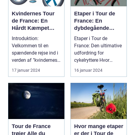
Kvindernes Tour
Etaper i Tour de
de France: En
France: En
Hårdt Kæmpet
dybdegående
Kamp for
analyse af
Introduktion:
Etaper i Tour de
Ligestilling på
historien og
Velkommen til en
France: Den ultimative
Cykelscenen
betydningen af
spændende rejse ind i
udfordring for
etaper i det mest
verden af "kvindernes
cykelryttere Hvor
prestigefyldte
Tour de France". Dette
mange kilometer skal
17 januar 2024
16 januar 2024
cykelløb
er...
man c...
Tour de France
Hvor mange etaper
trøjer Alle du
er der i Tour de