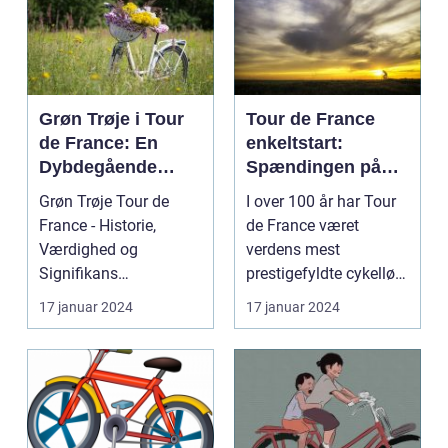
Grøn Trøje i Tour
Tour de France
de France: En
enkeltstart:
Dybdegående
Spændingen på
Gennemgang
den ensomme vej
Grøn Trøje Tour de
I over 100 år har Tour
France - Historie,
de France været
Værdighed og
verdens mest
Signifikans
prestigefyldte cykelløb,
Introduktion til Grøn
og en af de mest
17 januar 2024
17 januar 2024
Trøje Tour de...
særlig...