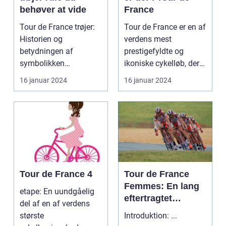
behøver at vide
France
Tour de France trøjer:
Tour de France er en af
Historien og
verdens mest
betydningen af
prestigefyldte og
symbolikken
ikoniske cykelløb, der
Introduktion til Tour de
afholdes hvert år i ju...
16 januar 2024
16 januar 2024
France trø...
Tour de France 4
Tour de France
Femmes: En lang
etape: En uundgåelig
eftertragtet
del af en af verdens
kvindelig udgave
største
Introduktion: ...
af verdens mest