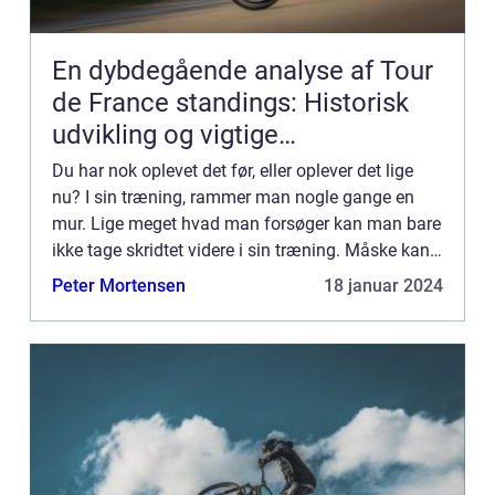
En dybdegående analyse af Tour
de France standings: Historisk
udvikling og vigtige
informationer
Du har nok oplevet det før, eller oplever det lige
nu? I sin træning, rammer man nogle gange en
mur. Lige meget hvad man forsøger kan man bare
ikke tage skridtet videre i sin træning. Måske kan
man, uanset sine anstren...
Peter Mortensen
18 januar 2024