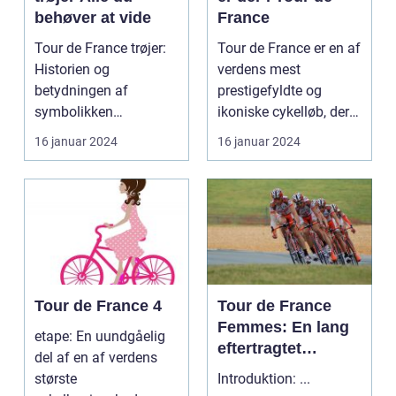
behøver at vide
France
Tour de France trøjer:
Tour de France er en af
Historien og
verdens mest
betydningen af
prestigefyldte og
symbolikken
ikoniske cykelløb, der
Introduktion til Tour de
afholdes hvert år i ju...
16 januar 2024
16 januar 2024
France trø...
Tour de France 4
Tour de France
Femmes: En lang
etape: En uundgåelig
eftertragtet
del af en af verdens
kvindelig udgave
største
Introduktion: ...
af verdens mest