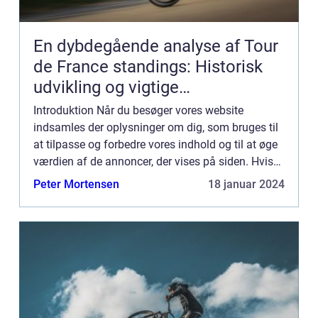
En dybdegående analyse af Tour
de France standings: Historisk
udvikling og vigtige
informationer
Introduktion Når du besøger vores website
indsamles der oplysninger om dig, som bruges til
at tilpasse og forbedre vores indhold og til at øge
værdien af de annoncer, der vises på siden. Hvis
du ikke ønsker, at der indsamles oplysninger, bør
Peter Mortensen
18 januar 2024
du slett...