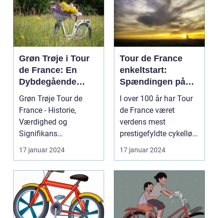
Grøn Trøje i Tour
Tour de France
de France: En
enkeltstart:
Dybdegående
Spændingen på
Gennemgang
den ensomme vej
Grøn Trøje Tour de
I over 100 år har Tour
France - Historie,
de France været
Værdighed og
verdens mest
Signifikans
prestigefyldte cykelløb,
Introduktion til Grøn
og en af de mest
17 januar 2024
17 januar 2024
Trøje Tour de...
særlig...