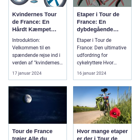
Kvindernes Tour
Etaper i Tour de
de France: En
France: En
Hårdt Kæmpet
dybdegående
Kamp for
analyse af
Introduktion:
Etaper i Tour de
Ligestilling på
historien og
Velkommen til en
France: Den ultimative
Cykelscenen
betydningen af
spændende rejse ind i
udfordring for
etaper i det mest
verden af "kvindernes
cykelryttere Hvor
prestigefyldte
Tour de France". Dette
mange kilometer skal
17 januar 2024
16 januar 2024
cykelløb
er...
man c...
Tour de France
Hvor mange etaper
trøjer Alle du
er der i Tour de