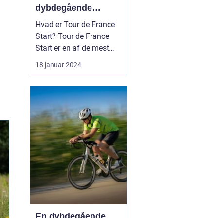
dybdegående
introduktion til
Hvad er Tour de France
verdens mest
Start? Tour de France
berømte cykelløb
Start er en af de mest
spændende
18 januar 2024
begivenheder inden for
international cykling. Det
signalerer begyndelsen
på verdens mest
berømte, prestigefyldte
og udfordrende cykelløb,
Tour de France. Starten
er en begi...
En dybdegående