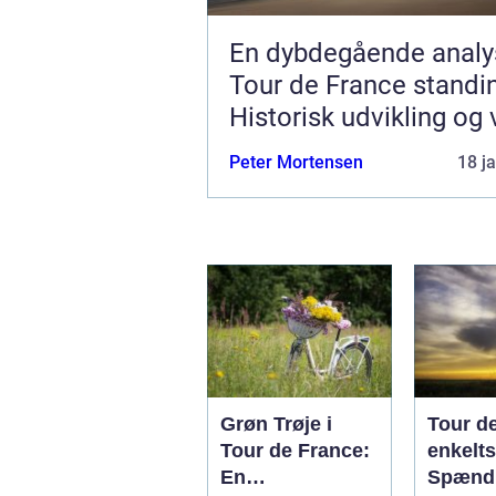
En dybdegående analy
Tour de France standi
Historisk udvikling og 
informationer
Peter Mortensen
18 j
Grøn Trøje i
Tour d
Tour de France:
enkelts
En
Spænd