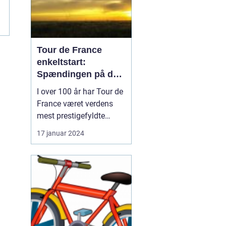
Tour de France
enkeltstart:
Spændingen på den
ensomme vej
I over 100 år har Tour de
France været verdens
mest prestigefyldte
cykelløb, og en af de
17 januar 2024
mest særlige discipliner,
der udgør en afgørende
del af løbet, er
enkeltstarten. I denne
artikel vil vi dykke ned i
verdenen af "Tour de
France enkeltstart" og
u...