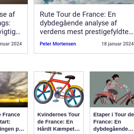
se af
Rute Tour de France: En
ngs:
dybdegående analyse af
vigtige
verdens mest prestigefyldte
cykelløb
anuar 2024
Peter Mortensen
18 januar 2024
e France
Kvindernes Tour
Etaper i Tour de
tart:
de France: En
France: En
ingen på
Hårdt Kæmpet
dybdegående