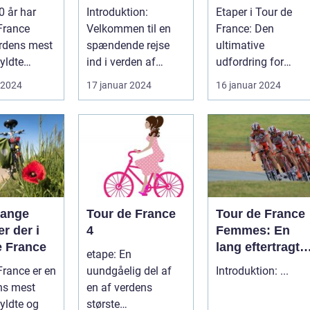
nsomme
Kamp for
analyse af
0 år har
Introduktion:
Etaper i Tour de
Ligestilling på
historien og
France
Velkommen til en
France: Den
Cykelscenen
betydningen af
rdens mest
spændende rejse
ultimative
etaper i det mes
yldte
ind i verden af
udfordring for
prestigefyldte
 og en af
"kvindernes Tour de
cykelryttere Hvor
 2024
17 januar 2024
16 januar 2024
cykelløb
ærlig...
France". Dette er...
mange kilometer
skal man c...
mange
Tour de France
Tour de France
er der i
4
Femmes: En
e France
lang eftertragte
etape: En
kvindelig
France er en
uundgåelig del af
Introduktion: ...
udgave af
ns mest
en af verdens
verdens mest
fyldte og
største