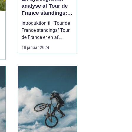
analyse af Tour de
France standings:
Historisk udvikling
Introduktion til "Tour de
og vigtige
France standings" Tour
informationer
de France er en af
verdens mest
18 januar 2024
prestigefyldte cykelløb,
som årligt tiltrækker
tusindvis af sports- og
fritidsentusiaster. For
dem, der følger løbet, er
kendskab til "Tour de
France standings"
afgørend...