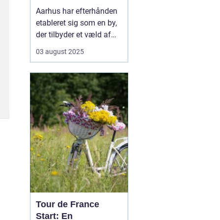
Aarhus har efterhånden
etableret sig som en by,
der tilbyder et væld af
muligheder inden for
03 august 2025
fitness og sundhed.
Byens mange
fitnesscentre og
træningstilbud gør det
nemt for enhver at finde
den rette måde at
træne...
Tour de France
Start: En