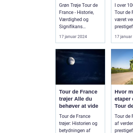
Dybdegående
den e
Grøn Trøje Tour de
I over 10
Gennemgang
vej
France - Historie,
Tour de 
Værdighed og
været ve
Signifikans
prestigef
Introduktion til Grøn
cykelløb,
17 januar 2024
17 januar
Trøje Tour de...
de mest s
Tour de France
Hvor 
trøjer Alle du
etaper 
behøver at vide
Tour d
Tour de France
Tour de 
trøjer: Historien og
af verde
betydningen af
prestige