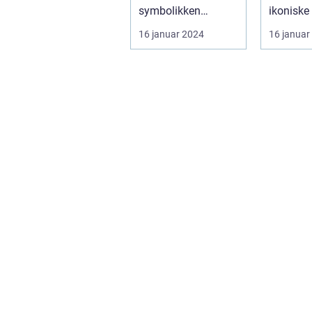
symbolikken
ikoniske 
Introduktion til Tour
der afho
16 januar 2024
16 januar
de France trø...
år i ju...