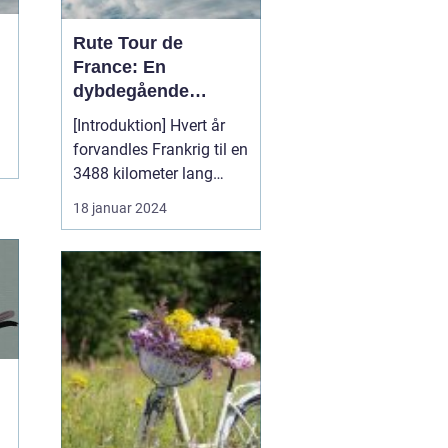
Rute Tour de
France: En
dybdegående
analyse af verdens
[Introduktion] Hvert år
mest prestigefyldte
forvandles Frankrig til en
cykelløb
3488 kilometer lang
cykelbane, hvor verdens
18 januar 2024
bedste cykelryttere
konkurrerer om at erobre
den berømte gule trøje.
Tour de France er uden
tvivl verdens mest
prestigefyldte cykelløb
og tiltrækker millio...