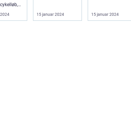
berømte
cykelløb,
cykelbegivenheder .
cykelløb
ldes hvert
etape: En
 2024
15 januar 2024
15 januar 2024
uundgåelig del af ...