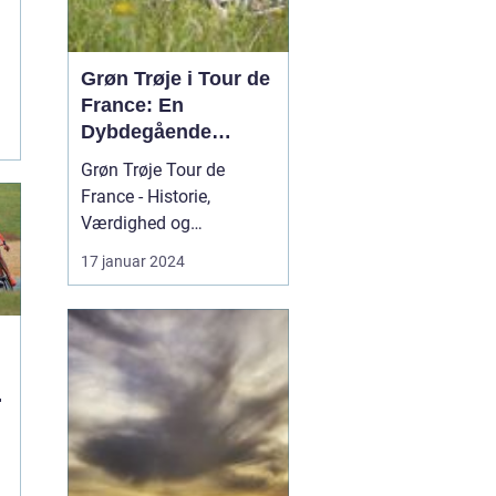
Grøn Trøje i Tour de
t
France: En
Dybdegående
Gennemgang
Grøn Trøje Tour de
France - Historie,
Værdighed og
Signifikans Introduktion
17 januar 2024
til Grøn Trøje Tour de
France Grøn Trøje i Tour
de France er symbolsk
og højtrangeret. Den
repræsenterer ikke bare
t
evnen til at være den
hurtigste rytter i løbet,
men også ...