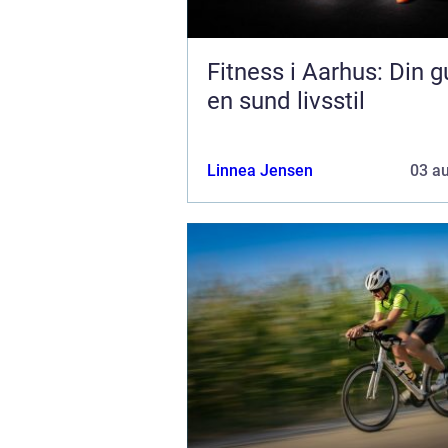
Fitness i Aarhus: Din gu
en sund livsstil
Linnea Jensen
03 a