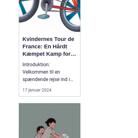
Kvindernes Tour de
France: En Hårdt
Kæmpet Kamp for
Ligestilling på
Introduktion:
Cykelscenen
Velkommen til en
spændende rejse ind i
verden af "kvindernes
17 januar 2024
Tour de France". Dette er
det ultimative cykelløb
for kvindelige
professionelle
cykelryttere i verden. I
denne artikel vil vi