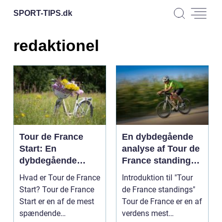
SPORT-TIPS.
dk
redaktionel
Tour de France
En dybdegående
Start: En
analyse af Tour de
dybdegående
France standings:
introduktion til
Historisk udvikling
Hvad er Tour de France
Introduktion til "Tour
verdens mest
og vigtige
Start? Tour de France
de France standings"
berømte cykelløb
informationer
Start er en af de mest
Tour de France er en af
spændende
verdens mest