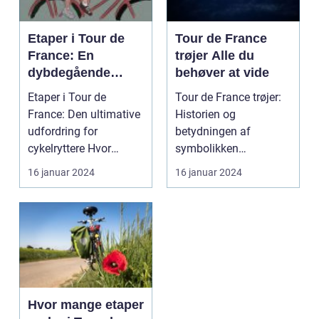
Etaper i Tour de
Tour de France
France: En
trøjer Alle du
dybdegående
behøver at vide
analyse af
Etaper i Tour de
Tour de France trøjer:
historien og
France: Den ultimative
Historien og
betydningen af
udfordring for
betydningen af
etaper i det mest
cykelryttere Hvor
symbolikken
prestigefyldte
mange kilometer skal
Introduktion til Tour de
16 januar 2024
16 januar 2024
cykelløb
man c...
France trø...
Hvor mange etaper