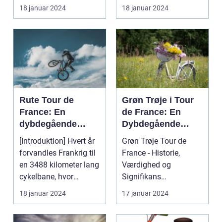
begivenheder inden
prestigefyldte cyke...
18 januar 2024
18 januar 2024
for...
Rute Tour de
Grøn Trøje i Tour
France: En
de France: En
dybdegående
Dybdegående
analyse af verdens
Gennemgang
[Introduktion] Hvert år
Grøn Trøje Tour de
mest
forvandles Frankrig til
France - Historie,
prestigefyldte
en 3488 kilometer lang
Værdighed og
cykelløb
cykelbane, hvor
Signifikans
verdens bedst...
Introduktion til Grøn
18 januar 2024
17 januar 2024
Trøje Tour de...