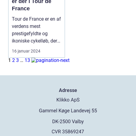
er der i Tour de
France
Tour de France er en af
verdens mest
prestigefyldte og
ikoniske cykelløb, der
afholdes hvert år i ju...
16 januar 2024
1
2
3
…
13
Adresse