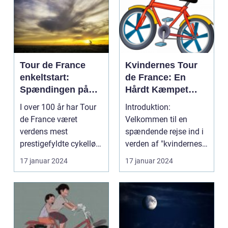
Tour de France
Kvindernes Tour
enkeltstart:
de France: En
Spændingen på
Hårdt Kæmpet
den ensomme vej
Kamp for
I over 100 år har Tour
Introduktion:
Ligestilling på
de France været
Velkommen til en
Cykelscenen
verdens mest
spændende rejse ind i
prestigefyldte cykelløb,
verden af "kvindernes
og en af de mest
Tour de France". Dette
17 januar 2024
17 januar 2024
særlig...
er...