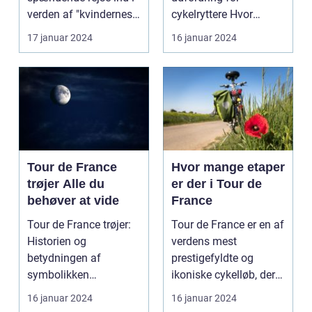
etaper i det mest
verden af "kvindernes
cykelryttere Hvor
prestigefyldte
Tour de France". Dette
mange kilometer skal
17 januar 2024
16 januar 2024
cykelløb
er...
man c...
Tour de France
Hvor mange etaper
trøjer Alle du
er der i Tour de
behøver at vide
France
Tour de France trøjer:
Tour de France er en af
Historien og
verdens mest
betydningen af
prestigefyldte og
symbolikken
ikoniske cykelløb, der
Introduktion til Tour de
afholdes hvert år i ju...
16 januar 2024
16 januar 2024
France trø...