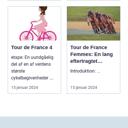
Tour de France 4
Tour de France
Femmes: En lang
etape: En uundgåelig
eftertragtet
del af en af verdens
kvindelig udgave
største
Introduktion: ...
af verdens mest
cykelbegivenheder .
berømte cykelløb
etape: En uundgåelig
15 januar 2024
15 januar 2024
del af ...