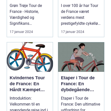
Gennemgang
den ensomme vej
Grøn Trøje Tour de
I over 100 år har Tour
France - Historie,
de France været
Værdighed og
verdens mest
Signifikans
prestigefyldte cykelløb,
Introduktion til Grøn
og en af de mest
17 januar 2024
17 januar 2024
Trøje Tour de...
særlig...
Kvindernes Tour
Etaper i Tour de
de France: En
France: En
Hårdt Kæmpet
dybdegående
Kamp for
analyse af
Introduktion:
Etaper i Tour de
Ligestilling på
historien og
Velkommen til en
France: Den ultimative
Cykelscenen
betydningen af
spændende rejse ind i
udfordring for