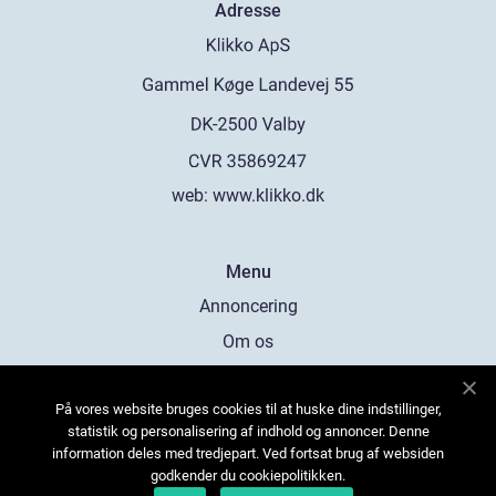
Adresse
web:
www.klikko.dk
Menu
Annoncering
Om os
Cookies
På vores website bruges cookies til at huske dine indstillinger,
Kontakt os
statistik og personalisering af indhold og annoncer. Denne
Sitemap
information deles med tredjepart. Ved fortsat brug af websiden
godkender du cookiepolitikken.