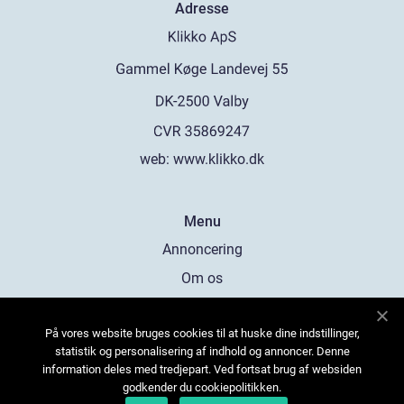
Adresse
web:
www.klikko.dk
Menu
Annoncering
Om os
Cookies
På vores website bruges cookies til at huske dine indstillinger,
Kontakt os
statistik og personalisering af indhold og annoncer. Denne
Sitemap
information deles med tredjepart. Ved fortsat brug af websiden
godkender du cookiepolitikken.