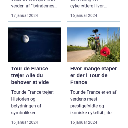
etaper i det mest
verden af "kvindernes
cykelryttere Hvor
prestigefyldte
Tour de France". Dette
mange kilometer skal
17 januar 2024
16 januar 2024
cykelløb
er...
man c...
Tour de France
Hvor mange etaper
trøjer Alle du
er der i Tour de
behøver at vide
France
Tour de France trøjer:
Tour de France er en af
Historien og
verdens mest
betydningen af
prestigefyldte og
symbolikken
ikoniske cykelløb, der
Introduktion til Tour de
afholdes hvert år i ju...
16 januar 2024
16 januar 2024
France trø...