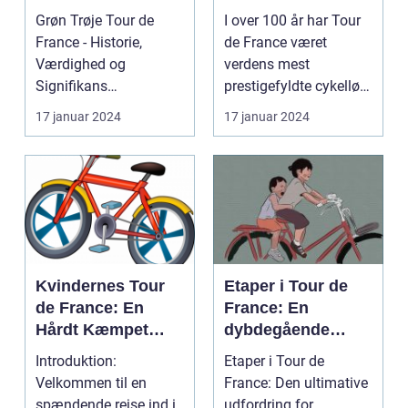
Gennemgang
den ensomme vej
Grøn Trøje Tour de
I over 100 år har Tour
France - Historie,
de France været
Værdighed og
verdens mest
Signifikans
prestigefyldte cykelløb,
Introduktion til Grøn
og en af de mest
17 januar 2024
17 januar 2024
Trøje Tour de...
særlig...
Kvindernes Tour
Etaper i Tour de
de France: En
France: En
Hårdt Kæmpet
dybdegående
Kamp for
analyse af
Introduktion:
Etaper i Tour de
Ligestilling på
historien og
Velkommen til en
France: Den ultimative
Cykelscenen
betydningen af
spændende rejse ind i
udfordring for