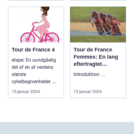
Tour de France 4
Tour de France
Femmes: En lang
etape: En uundgåelig
eftertragtet
del af en af verdens
kvindelig udgave
største
Introduktion: ...
af verdens mest
cykelbegivenheder .
berømte cykelløb
etape: En uundgåelig
15 januar 2024
15 januar 2024
del af ...