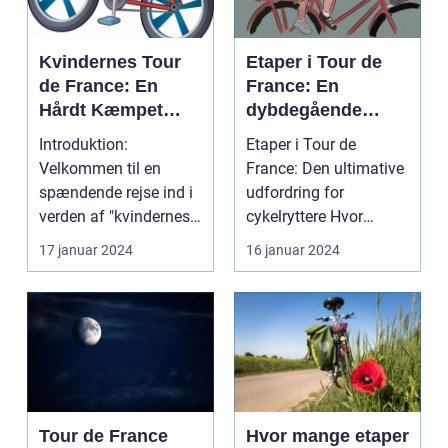
Kvindernes Tour
Etaper i Tour de
de France: En
France: En
Hårdt Kæmpet
dybdegående
Kamp for
analyse af
Introduktion:
Etaper i Tour de
Ligestilling på
historien og
Velkommen til en
France: Den ultimative
Cykelscenen
betydningen af
spændende rejse ind i
udfordring for
etaper i det mest
verden af "kvindernes
cykelryttere Hvor
prestigefyldte
Tour de France". Dette
mange kilometer skal
17 januar 2024
16 januar 2024
cykelløb
er...
man c...
Tour de France
Hvor mange etaper