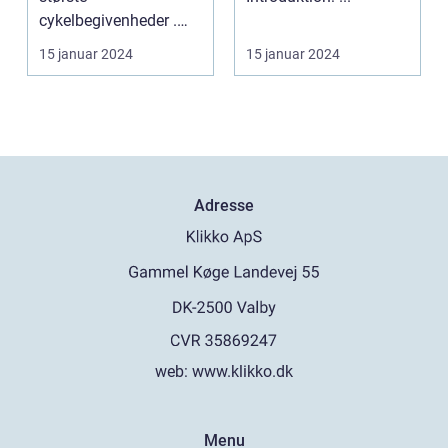
af verdens mest
cykelbegivenheder .
berømte cykelløb
etape: En uundgåelig
15 januar 2024
15 januar 2024
del af ...
Adresse
web:
www.klikko.dk
Menu