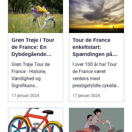
Grøn Trøje i Tour
Tour de France
de France: En
enkeltstart:
Dybdegående
Spændingen på
Gennemgang
den ensomme vej
Grøn Trøje Tour de
I over 100 år har Tour
France - Historie,
de France været
Værdighed og
verdens mest
Signifikans
prestigefyldte cykelløb,
Introduktion til Grøn
og en af de mest
17 januar 2024
17 januar 2024
Trøje Tour de...
særlig...