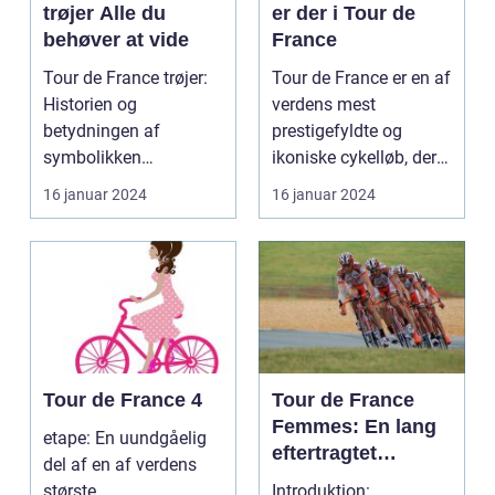
trøjer Alle du
er der i Tour de
behøver at vide
France
Tour de France trøjer:
Tour de France er en af
Historien og
verdens mest
betydningen af
prestigefyldte og
symbolikken
ikoniske cykelløb, der
Introduktion til Tour de
afholdes hvert år i ju...
16 januar 2024
16 januar 2024
France trø...
Tour de France 4
Tour de France
Femmes: En lang
etape: En uundgåelig
eftertragtet
del af en af verdens
kvindelig udgave
største
Introduktion: ...