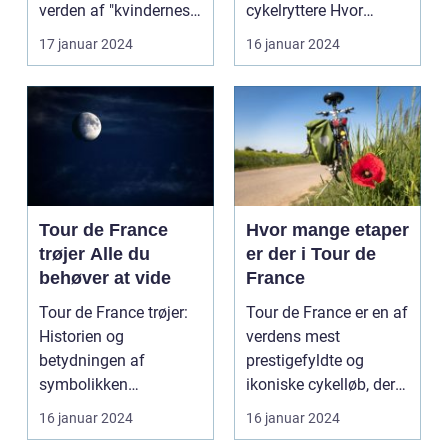
etaper i det mest
verden af "kvindernes
cykelryttere Hvor
prestigefyldte
Tour de France". Dette
mange kilometer skal
17 januar 2024
16 januar 2024
cykelløb
er...
man c...
Tour de France
Hvor mange etaper
trøjer Alle du
er der i Tour de
behøver at vide
France
Tour de France trøjer:
Tour de France er en af
Historien og
verdens mest
betydningen af
prestigefyldte og
symbolikken
ikoniske cykelløb, der
Introduktion til Tour de
afholdes hvert år i ju...
16 januar 2024
16 januar 2024
France trø...