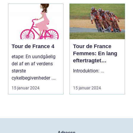
Tour de France 4
Tour de France
Femmes: En lang
etape: En uundgåelig
eftertragtet
del af en af verdens
kvindelig udgave
største
Introduktion: ...
af verdens mest
cykelbegivenheder .
berømte cykelløb
etape: En uundgåelig
15 januar 2024
15 januar 2024
del af ...
Adresse