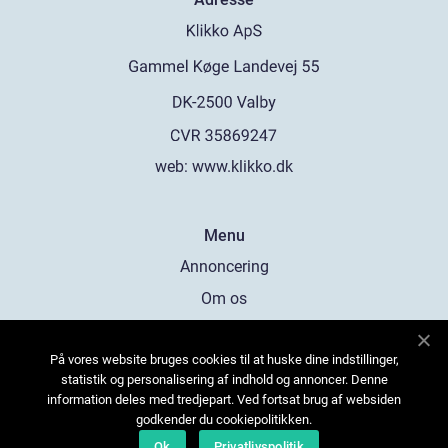
web:
www.klikko.dk
Menu
Annoncering
Om os
Cookies
På vores website bruges cookies til at huske dine indstillinger,
Kontakt os
statistik og personalisering af indhold og annoncer. Denne
Sitemap
information deles med tredjepart. Ved fortsat brug af websiden
godkender du cookiepolitikken.
Ok
Privatlivspolitik