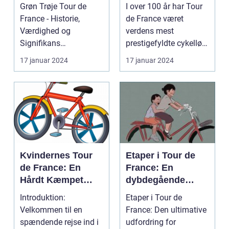
Gennemgang
den ensomme vej
Grøn Trøje Tour de
I over 100 år har Tour
France - Historie,
de France været
Værdighed og
verdens mest
Signifikans
prestigefyldte cykelløb,
Introduktion til Grøn
og en af de mest
17 januar 2024
17 januar 2024
Trøje Tour de...
særlig...
Kvindernes Tour
Etaper i Tour de
de France: En
France: En
Hårdt Kæmpet
dybdegående
Kamp for
analyse af
Introduktion:
Etaper i Tour de
Ligestilling på
historien og
Velkommen til en
France: Den ultimative
Cykelscenen
betydningen af
spændende rejse ind i
udfordring for