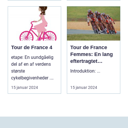
Tour de France 4
Tour de France
Femmes: En lang
etape: En uundgåelig
eftertragtet
del af en af verdens
kvindelig udgave
største
Introduktion: ...
af verdens mest
cykelbegivenheder .
berømte cykelløb
etape: En uundgåelig
15 januar 2024
15 januar 2024
del af ...