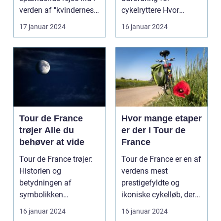
etaper i det mest
verden af "kvindernes
cykelryttere Hvor
prestigefyldte
Tour de France". Dette
mange kilometer skal
17 januar 2024
16 januar 2024
cykelløb
er...
man c...
Tour de France
Hvor mange etaper
trøjer Alle du
er der i Tour de
behøver at vide
France
Tour de France trøjer:
Tour de France er en af
Historien og
verdens mest
betydningen af
prestigefyldte og
symbolikken
ikoniske cykelløb, der
Introduktion til Tour de
afholdes hvert år i ju...
16 januar 2024
16 januar 2024
France trø...