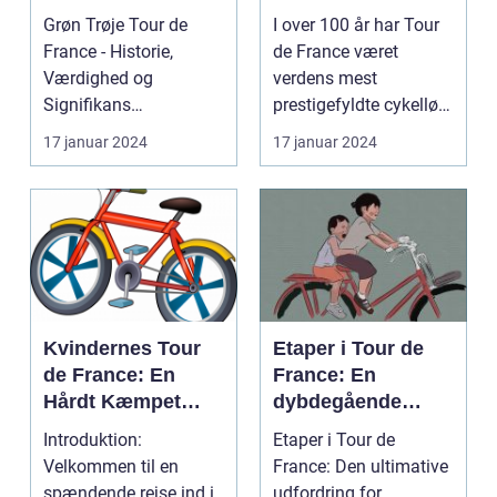
Gennemgang
den ensomme vej
Grøn Trøje Tour de
I over 100 år har Tour
France - Historie,
de France været
Værdighed og
verdens mest
Signifikans
prestigefyldte cykelløb,
Introduktion til Grøn
og en af de mest
17 januar 2024
17 januar 2024
Trøje Tour de...
særlig...
Kvindernes Tour
Etaper i Tour de
de France: En
France: En
Hårdt Kæmpet
dybdegående
Kamp for
analyse af
Introduktion:
Etaper i Tour de
Ligestilling på
historien og
Velkommen til en
France: Den ultimative
Cykelscenen
betydningen af
spændende rejse ind i
udfordring for