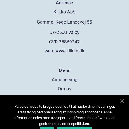
Adresse
web:
www.klikko.dk
Menu
Annoncering
Om os
Cookies
På vores website bruges cookies til at huske dine indstillinger,
Kontakt os
statistik og personalisering af indhold og annoncer. Denne
Sitemap
information deles med tredjepart. Ved fortsat brug af websiden
godkender du cookiepolitikken.