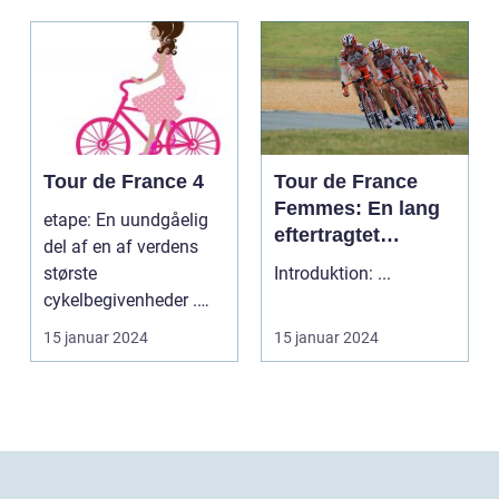
Tour de France 4
Tour de France
Femmes: En lang
etape: En uundgåelig
eftertragtet
del af en af verdens
kvindelig udgave
største
Introduktion: ...
af verdens mest
cykelbegivenheder .
berømte cykelløb
etape: En uundgåelig
15 januar 2024
15 januar 2024
del af ...