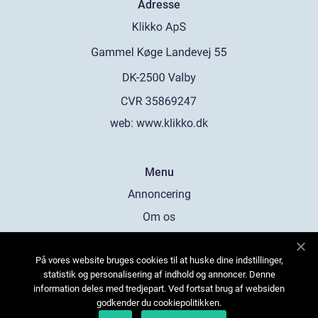
Adresse
web:
www.klikko.dk
Menu
Annoncering
Om os
Cookies
På vores website bruges cookies til at huske dine indstillinger,
Kontakt os
statistik og personalisering af indhold og annoncer. Denne
Sitemap
information deles med tredjepart. Ved fortsat brug af websiden
godkender du cookiepolitikken.