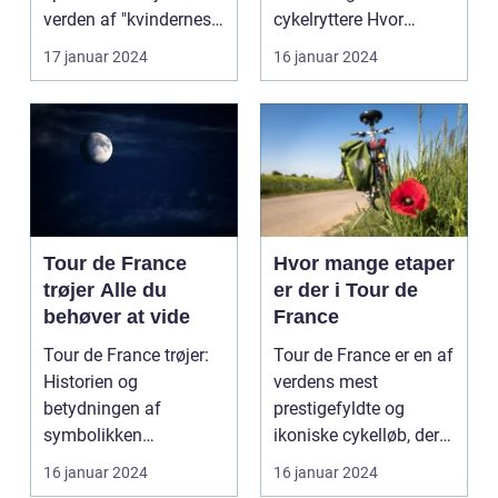
etaper i det mest
verden af "kvindernes
cykelryttere Hvor
prestigefyldte
Tour de France". Dette
mange kilometer skal
17 januar 2024
16 januar 2024
cykelløb
er...
man c...
Tour de France
Hvor mange etaper
trøjer Alle du
er der i Tour de
behøver at vide
France
Tour de France trøjer:
Tour de France er en af
Historien og
verdens mest
betydningen af
prestigefyldte og
symbolikken
ikoniske cykelløb, der
Introduktion til Tour de
afholdes hvert år i ju...
16 januar 2024
16 januar 2024
France trø...