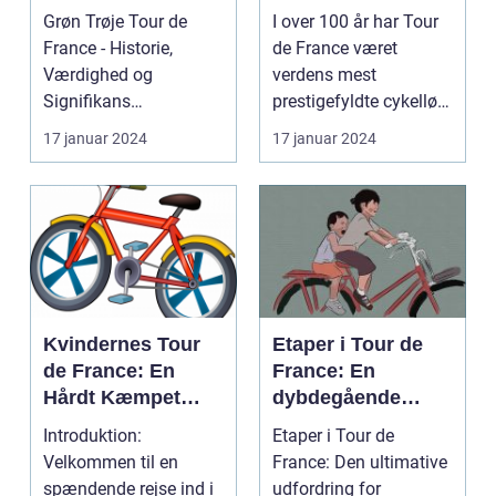
Gennemgang
den ensomme vej
Grøn Trøje Tour de
I over 100 år har Tour
France - Historie,
de France været
Værdighed og
verdens mest
Signifikans
prestigefyldte cykelløb,
Introduktion til Grøn
og en af de mest
17 januar 2024
17 januar 2024
Trøje Tour de...
særlig...
Kvindernes Tour
Etaper i Tour de
de France: En
France: En
Hårdt Kæmpet
dybdegående
Kamp for
analyse af
Introduktion:
Etaper i Tour de
Ligestilling på
historien og
Velkommen til en
France: Den ultimative
Cykelscenen
betydningen af
spændende rejse ind i
udfordring for