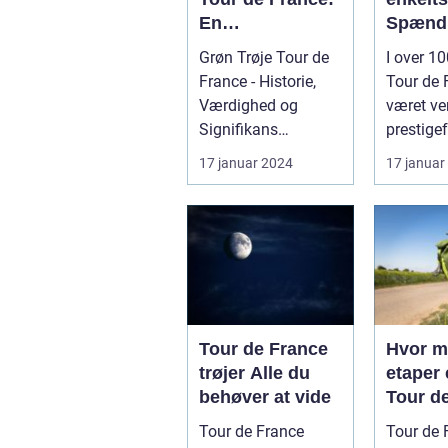
En
Spænd
Dybdegående
den e
Grøn Trøje Tour de
I over 10
Gennemgang
vej
France - Historie,
Tour de 
Værdighed og
været ve
Signifikans
prestigef
Introduktion til Grøn
cykelløb,
17 januar 2024
17 januar
Trøje Tour de...
de mest s
Tour de France
Hvor 
trøjer Alle du
etaper 
behøver at vide
Tour d
Tour de France
Tour de 