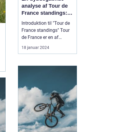
analyse af Tour de
France standings:
Historisk udvikling
Introduktion til "Tour de
og vigtige
France standings" Tour
informationer
de France er en af
verdens mest
18 januar 2024
prestigefyldte cykelløb,
som årligt tiltrækker
tusindvis af sports- og
fritidsentusiaster. For
dem, der følger løbet, er
kendskab til "Tour de
France standings"
afgørend...