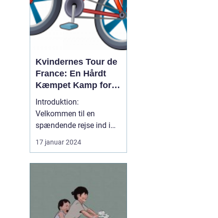
Kvindernes Tour de
France: En Hårdt
Kæmpet Kamp for
Ligestilling på
Introduktion:
Cykelscenen
Velkommen til en
spændende rejse ind i
verden af "kvindernes
17 januar 2024
Tour de France". Dette er
det ultimative cykelløb
for kvindelige
professionelle
cykelryttere i verden. I
denne artikel vil vi