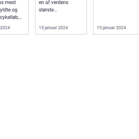
ns mest
en af verdens
verdens mest
fyldte og
største
berømte
cykelløb,
cykelbegivenheder .
cykelløb
ldes hvert
etape: En
 2024
15 januar 2024
15 januar 2024
uundgåelig del af ...