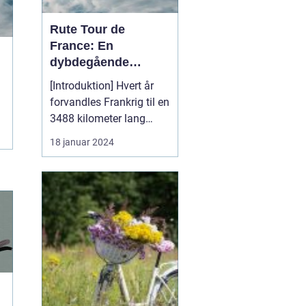
Rute Tour de
France: En
dybdegående
analyse af verdens
[Introduktion] Hvert år
mest prestigefyldte
forvandles Frankrig til en
cykelløb
3488 kilometer lang
cykelbane, hvor verdens
18 januar 2024
bedste cykelryttere
konkurrerer om at erobre
den berømte gule trøje.
Tour de France er uden
tvivl verdens mest
prestigefyldte cykelløb
og tiltrækker millio...