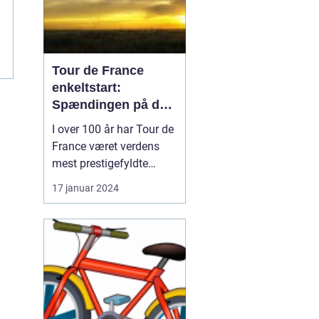
Tour de France
enkeltstart:
Spændingen på den
ensomme vej
I over 100 år har Tour de
France været verdens
mest prestigefyldte
cykelløb, og en af de
17 januar 2024
mest særlige discipliner,
der udgør en afgørende
del af løbet, er
enkeltstarten. I denne
artikel vil vi dykke ned i
verdenen af "Tour de
France enkeltstart" og
u...