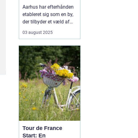
Aarhus har efterhånden
etableret sig som en by,
der tilbyder et væld af
muligheder inden for
03 august 2025
fitness og sundhed.
Byens mange
fitnesscentre og
træningstilbud gør det
nemt for enhver at finde
den rette måde at
træne...
Tour de France
Start: En