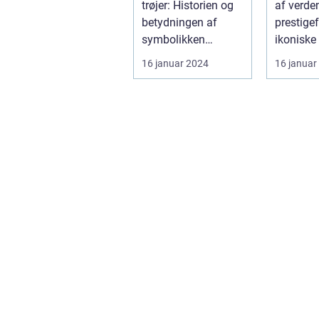
trøjer: Historien og
af verde
betydningen af
prestige
symbolikken
ikoniske 
Introduktion til Tour
der afho
16 januar 2024
16 januar
de France trø...
år i ju...