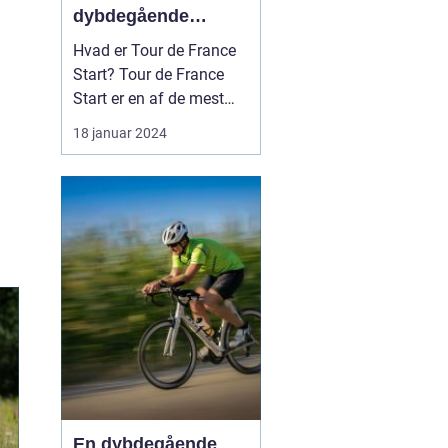
dybdegående
introduktion til
Hvad er Tour de France
verdens mest
Start? Tour de France
berømte cykelløb
Start er en af de mest
spændende
18 januar 2024
begivenheder inden for
international cykling. Det
signalerer begyndelsen
på verdens mest
berømte, prestigefyldte
og udfordrende cykelløb,
Tour de France. Starten
er en begi...
En dybdegående