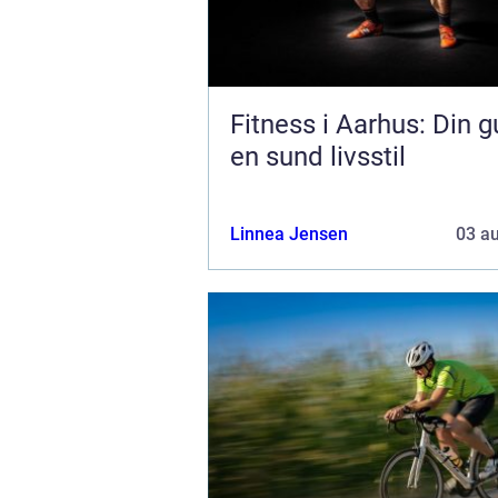
Fitness i Aarhus: Din gu
en sund livsstil
Linnea Jensen
03 a