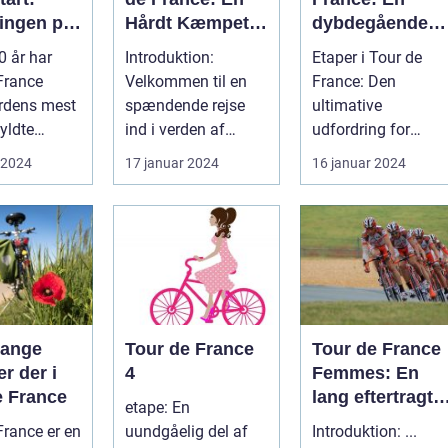
ingen på
Hårdt Kæmpet
dybdegående
nsomme
Kamp for
analyse af
0 år har
Introduktion:
Etaper i Tour de
Ligestilling på
historien og
France
Velkommen til en
France: Den
Cykelscenen
betydningen af
rdens mest
spændende rejse
ultimative
etaper i det mes
yldte
ind i verden af
udfordring for
prestigefyldte
 og en af
"kvindernes Tour de
cykelryttere Hvor
 2024
17 januar 2024
16 januar 2024
cykelløb
ærlig...
France". Dette er...
mange kilometer
skal man c...
mange
Tour de France
Tour de France
er der i
4
Femmes: En
e France
lang eftertragte
etape: En
kvindelig
France er en
uundgåelig del af
Introduktion: ...
udgave af