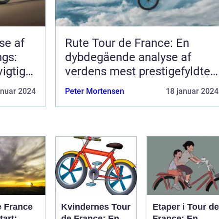
se af
Rute Tour de France: En
ngs:
dybdegående analyse af
vigtige
verdens mest prestigefyldte
cykelløb
anuar 2024
Peter Mortensen
18 januar 2024
e France
Kvindernes Tour
Etaper i Tour de
tart:
de France: En
France: En