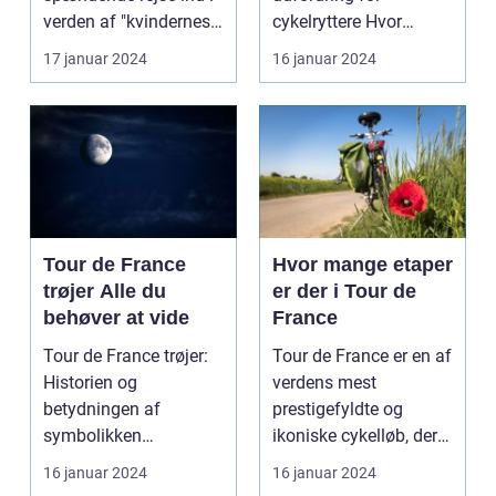
etaper i det mest
verden af "kvindernes
cykelryttere Hvor
prestigefyldte
Tour de France". Dette
mange kilometer skal
17 januar 2024
16 januar 2024
cykelløb
er...
man c...
Tour de France
Hvor mange etaper
trøjer Alle du
er der i Tour de
behøver at vide
France
Tour de France trøjer:
Tour de France er en af
Historien og
verdens mest
betydningen af
prestigefyldte og
symbolikken
ikoniske cykelløb, der
Introduktion til Tour de
afholdes hvert år i ju...
16 januar 2024
16 januar 2024
France trø...