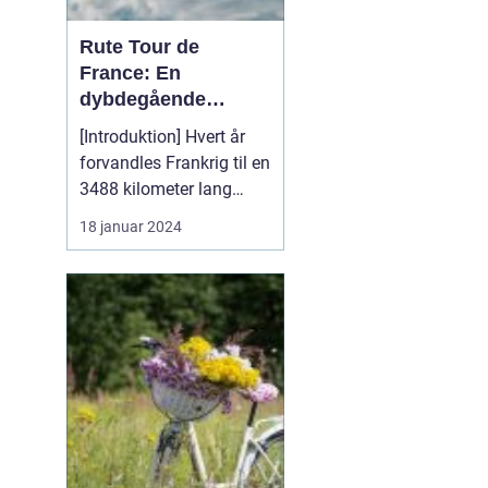
Rute Tour de
France: En
dybdegående
analyse af verdens
[Introduktion] Hvert år
mest prestigefyldte
forvandles Frankrig til en
cykelløb
3488 kilometer lang
cykelbane, hvor verdens
18 januar 2024
bedste cykelryttere
konkurrerer om at erobre
den berømte gule trøje.
Tour de France er uden
tvivl verdens mest
prestigefyldte cykelløb
og tiltrækker millio...