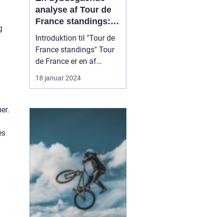
analyse af Tour de
France standings:
g
Historisk udvikling
Introduktion til "Tour de
g
og vigtige
France standings" Tour
informationer
de France er en af
verdens mest
18 januar 2024
prestigefyldte cykelløb,
som årligt tiltrækker
tusindvis af sports- og
er.
fritidsentusiaster. For
.
dem, der følger løbet, er
es
kendskab til "Tour de
France standings"
afgørend...