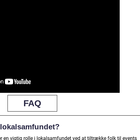
FAQ
 lokalsamfundet?
r en vigtig rolle i lokalsamfundet ved at tiltrække folk til events