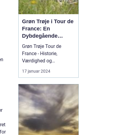
Grøn Trøje i Tour de
France: En
Dybdegående
Gennemgang
Grøn Trøje Tour de
France - Historie,
en
Værdighed og
Signifikans Introduktion
17 januar 2024
til Grøn Trøje Tour de
France Grøn Trøje i Tour
de France er symbolsk
og højtrangeret. Den
repræsenterer ikke bare
er
evnen til at være den
hurtigste rytter i løbet,
ret
men også ...
for