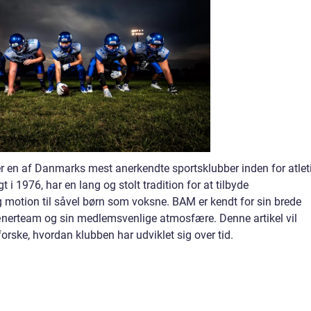
er en af Danmarks mest anerkendte sportsklubber inden for atlet
 i 1976, har en lang og stolt tradition for at tilbyde
 og motion til såvel børn som voksne. BAM er kendt for sin brede
trænerteam og sin medlemsvenlige atmosfære. Denne artikel vil
rske, hvordan klubben har udviklet sig over tid.