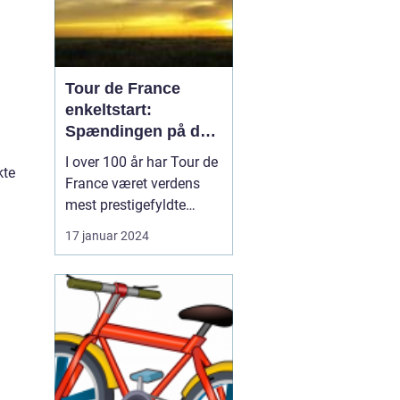
Tour de France
enkeltstart:
Spændingen på den
ensomme vej
I over 100 år har Tour de
kte
France været verdens
mest prestigefyldte
cykelløb, og en af de
17 januar 2024
mest særlige discipliner,
der udgør en afgørende
del af løbet, er
enkeltstarten. I denne
artikel vil vi dykke ned i
verdenen af "Tour de
France enkeltstart" og
u...