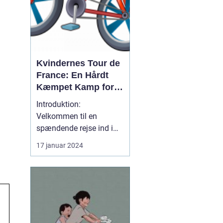
Kvindernes Tour de
France: En Hårdt
Kæmpet Kamp for
Ligestilling på
Introduktion:
Cykelscenen
Velkommen til en
spændende rejse ind i
verden af "kvindernes
17 januar 2024
Tour de France". Dette er
det ultimative cykelløb
for kvindelige
professionelle
cykelryttere i verden. I
denne artikel vil vi