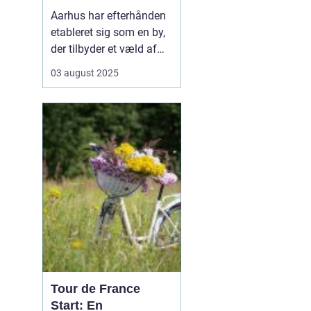
Aarhus har efterhånden
etableret sig som en by,
der tilbyder et væld af
muligheder inden for
03 august 2025
fitness og sundhed.
Byens mange
fitnesscentre og
træningstilbud gør det
nemt for enhver at finde
den rette måde at
træne...
Tour de France
Start: En