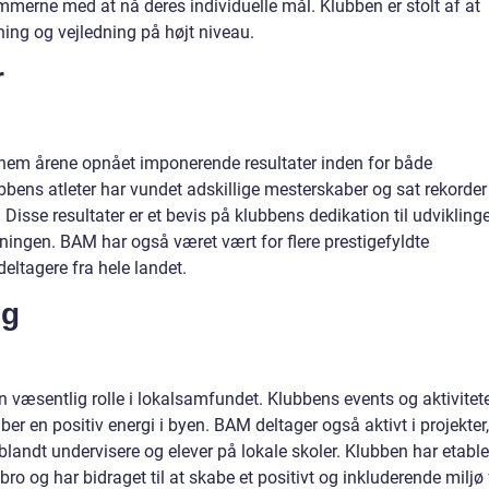
mmerne med at nå deres individuelle mål. Klubben er stolt af at
ning og vejledning på højt niveau.
r
nnem årene opnået imponerende resultater inden for både
bens atleter har vundet adskillige mesterskaber og sat rekorder
Disse resultater er et bevis på klubbens dedikation til udvikling
ræningen. BAM har også været vært for flere prestigefyldte
 deltagere fra hele landet.
ng
en væsentlig rolle i lokalsamfundet. Klubbens events og aktivitet
ber en positiv energi i byen. BAM deltager også aktivt i projekter,
blandt undervisere og elever på lokale skoler. Klubben har etable
gbro og har bidraget til at skabe et positivt og inkluderende miljø 