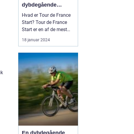
dybdegående
introduktion til
Hvad er Tour de France
verdens mest
Start? Tour de France
berømte cykelløb
Start er en af de mest
spændende
18 januar 2024
begivenheder inden for
international cykling. Det
signalerer begyndelsen
på verdens mest
berømte, prestigefyldte
ik
og udfordrende cykelløb,
Tour de France. Starten
er en begi...
En dybdegående