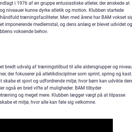
undlagt i 1976 af en gruppe entusiastiske atleter, der ønskede at
re og niveauer kunne dyrke atletik og motion. Klubben startede
åndfuld træningsfaciliteter. Men med årene har BAM vokset si
n et imponerende medlemstal, og dens anlæg er blevet udvidet o
ubbens voksende behov.
 et bredt udvalg af træningstilbud til alle aldersgrupper og niveau
, der fokuserer på atletikdiscipliner som sprint, spring og kast
t skabe et sjovt og udfordrende miljø, hvor børn kan udvikle der
der også en bred vifte af muligheder. BAM tilbyder
ketræning og meget mere. Klubben lægger vægt på at tilpasse
skabe et miljø, hvor alle kan føle sig velkomne.