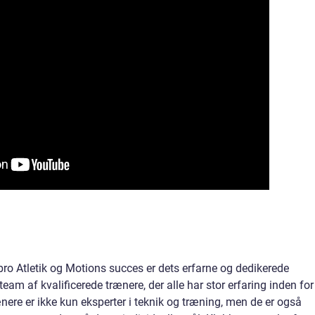
gbro Atletik og Motions succes er dets erfarne og dedikerede
m af kvalificerede trænere, der alle har stor erfaring inden for
ænere er ikke kun eksperter i teknik og træning, men de er også