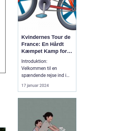
Kvindernes Tour de
France: En Hårdt
Kæmpet Kamp for
Ligestilling på
Introduktion:
Cykelscenen
Velkommen til en
spændende rejse ind i
verden af "kvindernes
17 januar 2024
Tour de France". Dette er
det ultimative cykelløb
for kvindelige
professionelle
cykelryttere i verden. I
denne artikel vil vi