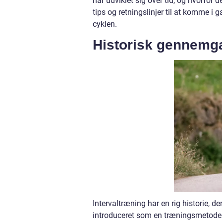
har udviklet sig over tid, og hvorfor d
tips og retningslinjer til at komme i
cyklen.
Historisk gennemga
Intervaltræning har en rig historie, de
introduceret som en træningsmetode in