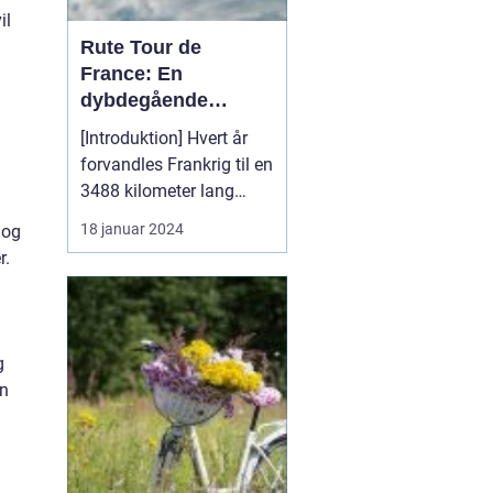
il
Rute Tour de
France: En
dybdegående
analyse af verdens
[Introduktion] Hvert år
mest prestigefyldte
forvandles Frankrig til en
cykelløb
3488 kilometer lang
cykelbane, hvor verdens
18 januar 2024
 og
bedste cykelryttere
r.
konkurrerer om at erobre
den berømte gule trøje.
Tour de France er uden
tvivl verdens mest
g
prestigefyldte cykelløb
en
og tiltrækker millio...