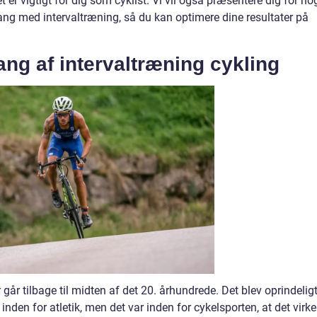
et er vigtigt for dig som cyklist. Vi vil også præsentere dig for no
 gang med intervaltræning, så du kan optimere dine resultater på
ng af intervaltræning cykling
r går tilbage til midten af det 20. århundrede. Det blev oprindelig
den for atletik, men det var inden for cykelsporten, at det virke