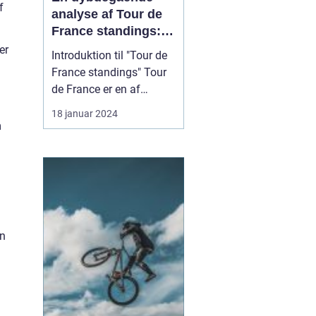
f
analyse af Tour de
France standings:
Historisk udvikling
er
Introduktion til "Tour de
og vigtige
France standings" Tour
informationer
de France er en af
verdens mest
18 januar 2024
prestigefyldte cykelløb,
m
som årligt tiltrækker
tusindvis af sports- og
fritidsentusiaster. For
dem, der følger løbet, er
kendskab til "Tour de
France standings"
in
afgørend...