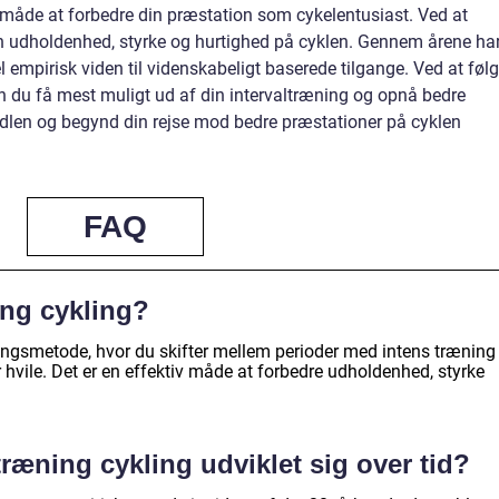
v måde at forbedre din præstation som cykelentusiast. Ved at
in udholdenhed, styrke og hurtighed på cyklen. Gennem årene ha
l empirisk viden til videnskabeligt baserede tilgange. Ved at føl
an du få mest muligt ud af din intervaltræning og opnå bedre
adlen og begynd din rejse mod bedre præstationer på cyklen
FAQ
ing cykling?
ningsmetode, hvor du skifter mellem perioder med intens træning
r hvile. Det er en effektiv måde at forbedre udholdenhed, styrke
ræning cykling udviklet sig over tid?