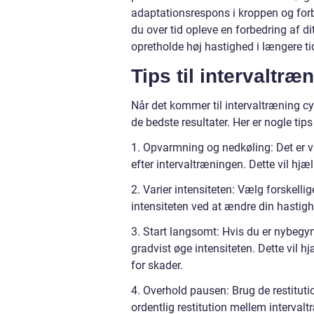
adaptationsrespons i kroppen og forb
du over tid opleve en forbedring af d
opretholde høj hastighed i længere ti
Tips til intervaltræ
Når det kommer til intervaltræning cykl
de bedste resultater. Her er nogle tip
1. Opvarmning og nedkøling: Det er vi
efter intervaltræningen. Dette vil hj
2. Varier intensiteten: Vælg forskelli
intensiteten ved at ændre din hastig
3. Start langsomt: Hvis du er nybegynd
gradvist øge intensiteten. Dette vil h
for skader.
4. Overhold pausen: Brug de restitution
ordentlig restitution mellem interval