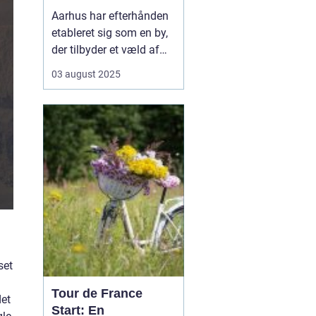
Aarhus har efterhånden
etableret sig som en by,
der tilbyder et væld af
muligheder inden for
03 august 2025
fitness og sundhed.
Byens mange
fitnesscentre og
træningstilbud gør det
nemt for enhver at finde
den rette måde at
træne...
set
Tour de France
det
Start: En