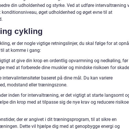
edre din udholdenhed og styrke. Ved at udføre intervaltræning v
it konditionsniveau, øget udholdenhed og øget evne til at
d.
ning cykling
ing, er der nogle vigtige retningslinjer, du skal følge for at opnå
s til at komme i gang:
gtigt at give din krop en ordentlig opvarmning og nedkøling, før
ælpe med at forberede dine muskler og mindske risikoen for skade
ge intervalintensiteter baseret på dine mål. Du kan variere
hed, modstand eller træningszone.
er inden for intervaltræning, er det vigtigt at starte langsomt o
jælpe din krop med at tilpasse sig de nye krav og reducere risiko
stider, der er angivet i dit træningsprogram, til at sikre en
træningen. Dette vil hjælpe dig med at genopbygge energi og