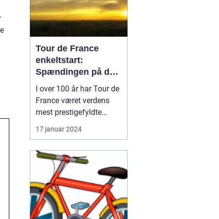
r
ge
Tour de France
enkeltstart:
Spændingen på den
ensomme vej
I over 100 år har Tour de
France været verdens
mest prestigefyldte
cykelløb, og en af de
17 januar 2024
mest særlige discipliner,
der udgør en afgørende
del af løbet, er
enkeltstarten. I denne
artikel vil vi dykke ned i
verdenen af "Tour de
France enkeltstart" og
u...