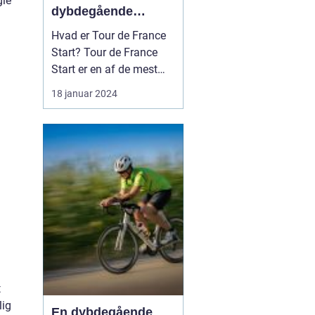
gle
dybdegående
introduktion til
Hvad er Tour de France
verdens mest
Start? Tour de France
berømte cykelløb
Start er en af de mest
spændende
18 januar 2024
begivenheder inden for
international cykling. Det
signalerer begyndelsen
på verdens mest
berømte, prestigefyldte
og udfordrende cykelløb,
Tour de France. Starten
er en begi...
t
lig
En dybdegående