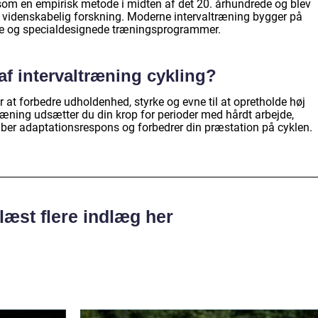
som en empirisk metode i midten af det 20. århundrede og blev
f videnskabelig forskning. Moderne intervaltræning bygger på
re og specialdesignede træningsprogrammer.
af intervaltræning cykling?
or at forbedre udholdenhed, styrke og evne til at opretholde høj
ræning udsætter du din krop for perioder med hårdt arbejde,
 skaber adaptationsrespons og forbedrer din præstation på cyklen.
læst flere indlæg her