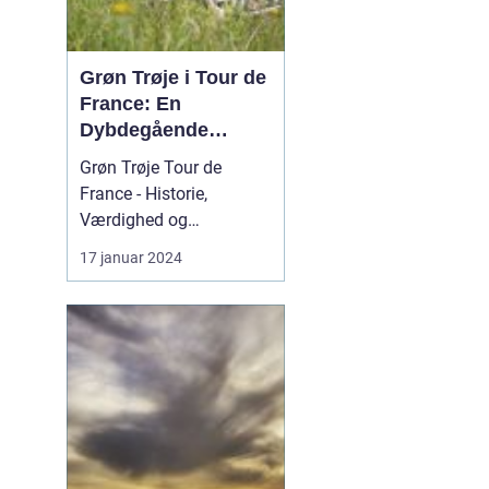
Grøn Trøje i Tour de
France: En
Dybdegående
Gennemgang
Grøn Trøje Tour de
France - Historie,
Værdighed og
Signifikans Introduktion
17 januar 2024
til Grøn Trøje Tour de
France Grøn Trøje i Tour
de France er symbolsk
og højtrangeret. Den
repræsenterer ikke bare
evnen til at være den
hurtigste rytter i løbet,
men også ...