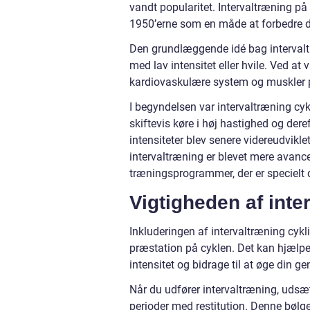
vandt popularitet. Intervaltræning på 
1950’erne som en måde at forbedre d
Den grundlæggende idé bag intervalt
med lav intensitet eller hvile. Ved at 
kardiovaskulære system og muskler p
I begyndelsen var intervaltræning cykl
skiftevis køre i høj hastighed og dere
intensiteter blev senere videreudvikl
intervaltræning er blevet mere avanc
træningsprogrammer, der er specielt d
Vigtigheden af inte
Inkluderingen af intervaltræning cykl
præstation på cyklen. Det kan hjælpe 
intensitet og bidrage til at øge din g
Når du udfører intervaltræning, udsæt
perioder med restitution. Denne bølge