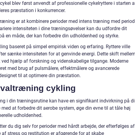
cykel blev først anvendt af professionelle cykelryttere i starten a
eres præstation i konkurrencer.
ræning er at kombinere perioder med intens træning med period
variere intensiteten i dine træningsøvelser kan du udfordre dit
å en måde, der kan forbedre din udholdenhed og styrke.
ing baseret på simpel empirisk viden og erfaring. Ryttere ville
fter sænke intensiteten for at genvinde energi. Dette skift melle
et ved hjælp af forskning og videnskabelige tilgange. Moderne
eret med brug af pulsmålere, effektmålere og avancerede
esignet til at optimere din præstation.
rvaltræning cykling
ing i din træningsrutine kan have en signifikant indvirkning på d
med at forbedre dit aerobe system, øge din evne til at tåle høj
enerelle udholdenhed.
ter du dig selv for perioder med hårdt arbejde, der efterfølges af
 af stress og restitution er afgørende for at skabe