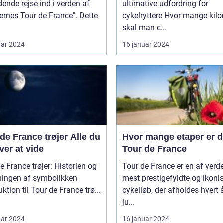
nde rejse ind i verden af
ultimative udfordring for
ernes Tour de France". Dette
cykelryttere Hvor mange kilometer
skal man c...
uar 2024
16 januar 2024
e France trøjer Alle du
Hvor mange etaper er de
er at vide
Tour de France
e France trøjer: Historien og
Tour de France er en af verd
ningen af symbolikken
mest prestigefyldte og ikoni
uktion til Tour de France trø...
cykelløb, der afholdes hvert å
ju...
uar 2024
16 januar 2024