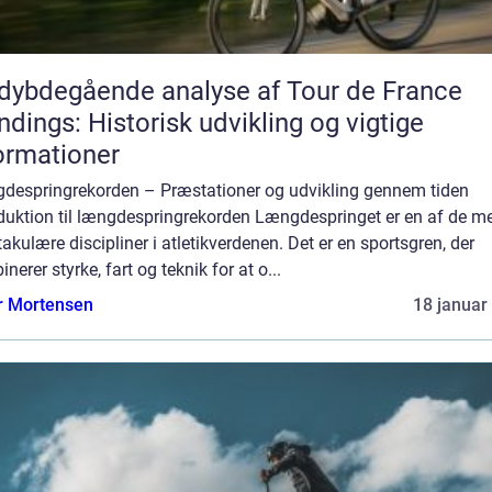
dybdegående analyse af Tour de France
ndings: Historisk udvikling og vigtige
ormationer
despringrekorden – Præstationer og udvikling gennem tiden
oduktion til længdespringrekorden Længdespringet er en af de m
akulære discipliner i atletikverdenen. Det er en sportsgren, der
nerer styrke, fart og teknik for at o...
r Mortensen
18 januar