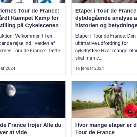
dernes Tour de France:
Etaper i Tour de France
årdt Kæmpet Kamp for
dybdegående analyse a
tilling på Cykelscenen
historien og betydninge
etaper i det mest
uktion: Velkommen til en
Etaper i Tour de France: Den
prestigefyldte cykelløb
nde rejse ind i verden af
ultimative udfordring for
ernes Tour de France". Dette
cykelryttere Hvor mange kilometer
skal man c...
uar 2024
16 januar 2024
e France trøjer Alle du
Hvor mange etaper er de
er at vide
Tour de France