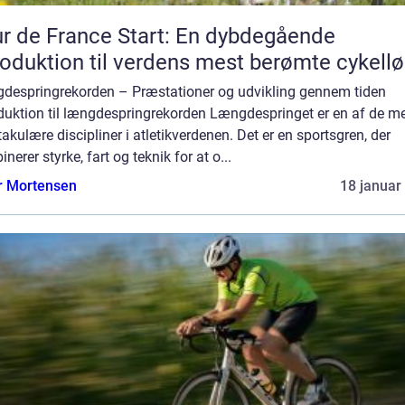
r de France Start: En dybdegående
roduktion til verdens mest berømte cykell
despringrekorden – Præstationer og udvikling gennem tiden
oduktion til længdespringrekorden Længdespringet er en af de m
akulære discipliner i atletikverdenen. Det er en sportsgren, der
nerer styrke, fart og teknik for at o...
r Mortensen
18 januar