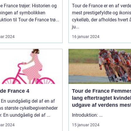
e France trøjer: Historien og
Tour de France er en af verd
ningen af symbolikken
mest prestigefyldte og ikoni
uktion til Tour de France trø...
cykelløb, der afholdes hvert å
ju...
uar 2024
16 januar 2024
 de France 4
Tour de France Femme
lang eftertragtet kvinde
 En uundgåelig del af en af
udgave af verdens mes
s største cykelbegivenheder
berømte cykelløb
e: En uundgåelig del af ...
Introduktion: ...
uar 2024
15 januar 2024