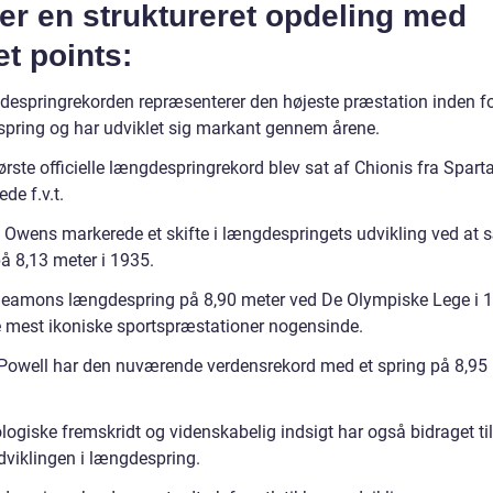
er en struktureret opdeling med
et points:
espringrekorden repræsenterer den højeste præstation inden f
pring og har udviklet sig markant gennem årene.
rste officielle længdespringrekord blev sat af Chionis fra Sparta 
de f.v.t.
 Owens markerede et skifte i længdespringets udvikling ved at 
å 8,13 meter i 1935.
eamons længdespring på 8,90 meter ved De Olympiske Lege i 1
e mest ikoniske sportspræstationer nogensinde.
Powell har den nuværende verdensrekord med et spring på 8,95 
ogiske fremskridt og videnskabelig indsigt har også bidraget til
dviklingen i længdespring.