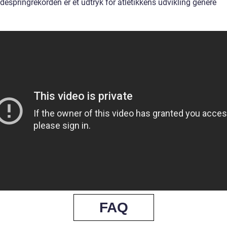
espringrekorden er et udtryk for atletikkens udvikling genere
FAQ