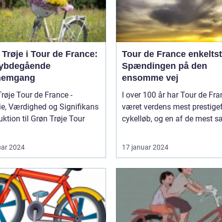
Trøje i Tour de France:
Tour de France enkeltst
ybdegående
Spændingen på den
nemgang
ensomme vej
røje Tour de France -
I over 100 år har Tour de Fr
ie, Værdighed og Signifikans
været verdens mest prestigef
uktion til Grøn Trøje Tour
cykelløb, og en af de mest sæ
uar 2024
17 januar 2024