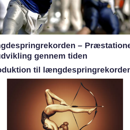
gdespringrekorden – Præstation
udvikling gennem tiden
oduktion til længdespringrekorde