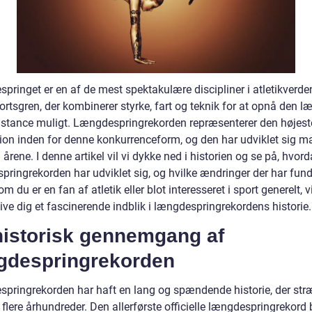
pringet er en af de mest spektakulære discipliner i atletikverde
ortsgren, der kombinerer styrke, fart og teknik for at opnå den l
istance muligt. Længdespringrekorden repræsenterer den højest
ion inden for denne konkurrenceform, og den har udviklet sig m
rene. I denne artikel vil vi dykke ned i historien og se på, hvor
pringrekorden har udviklet sig, og hvilke ændringer der har fund
m du er en fan af atletik eller blot interesseret i sport generelt, 
give dig et fascinerende indblik i længdespringrekordens historie.
historisk gennemgang af
gdespringrekorden
pringrekorden har haft en lang og spændende historie, der str
 flere århundreder. Den allerførste officielle længdespringrekord 