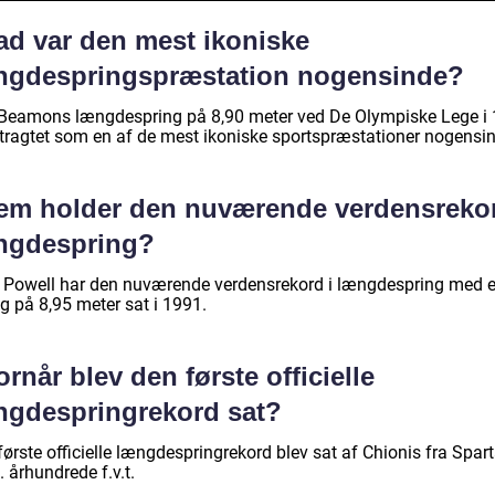
ad var den mest ikoniske
ngdespringspræstation nogensinde?
Beamons længdespring på 8,90 meter ved De Olympiske Lege i
etragtet som en af de mest ikoniske sportspræstationer nogensi
em holder den nuværende verdensrekor
ngdespring?
 Powell har den nuværende verdensrekord i længdespring med e
g på 8,95 meter sat i 1991.
rnår blev den første officielle
ngdespringrekord sat?
ørste officielle længdespringrekord blev sat af Chionis fra Spart
. århundrede f.v.t.