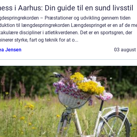
ness i Aarhus: Din guide til en sund livsstil
despringrekorden – Præstationer og udvikling gennem tiden
oduktion til længdespringrekorden Længdespringet er en af de m
akulære discipliner i atletikverdenen. Det er en sportsgren, der
nerer styrke, fart og teknik for at o...
ea Jensen
03 august