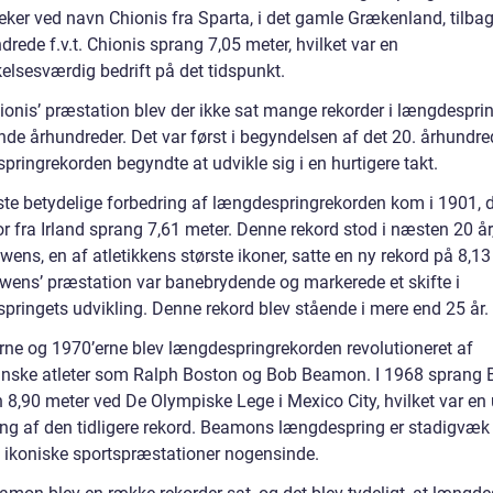
eker ved navn Chionis fra Sparta, i det gamle Grækenland, tilbag
drede f.v.t. Chionis sprang 7,05 meter, hvilket var en
lsesværdig bedrift på det tidspunkt.
ionis’ præstation blev der ikke sat mange rekorder i længdesprin
e århundreder. Det var først i begyndelsen af det 20. århundred
ringrekorden begyndte at udvikle sig i en hurtigere takt.
ste betydelige forbedring af længdespringrekorden kom i 1901, 
 fra Irland sprang 7,61 meter. Denne rekord stod i næsten 20 år, 
ens, en af atletikkens største ikoner, satte en ny rekord på 8,13
wens’ præstation var banebrydende og markerede et skifte i
pringets udvikling. Denne rekord blev stående i mere end 25 år.
erne og 1970’erne blev længdespringrekorden revolutioneret af
nske atleter som Ralph Boston og Bob Beamon. I 1968 sprang 
8,90 meter ved De Olympiske Lege i Mexico City, hvilket var en 
ing af den tidligere rekord. Beamons længdespring er stadigvæk
 ikoniske sportspræstationer nogensinde.