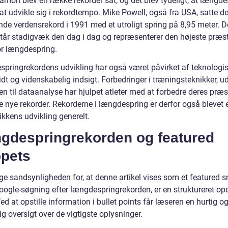
amon blev en række rekorder sat, og det blev tydeligt, at længde
at udvikle sig i rekordtempo. Mike Powell, også fra USA, satte d
de verdensrekord i 1991 med et utroligt spring på 8,95 meter. 
står stadigvæk den dag i dag og repræsenterer den højeste præs
or længdespring.
pringrekordens udvikling har også været påvirket af teknologi
dt og videnskabelig indsigt. Forbedringer i træningsteknikker, u
n til dataanalyse har hjulpet atleter med at forbedre deres præs
 nye rekorder. Rekorderne i længdespring er derfor også blevet e
tikkens udvikling generelt.
gdespringrekorden og featured
ppets
ge sandsynligheden for, at denne artikel vises som et featured s
oogle-søgning efter længdespringrekorden, er en struktureret op
Ved at opstille information i bullet points får læseren en hurtig o
ig oversigt over de vigtigste oplysninger.