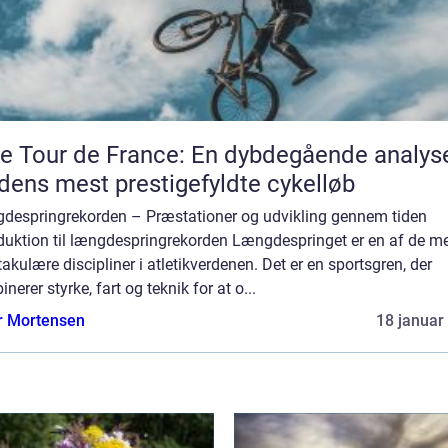
e Tour de France: En dybdegående analys
dens mest prestigefyldte cykelløb
despringrekorden – Præstationer og udvikling gennem tiden
oduktion til længdespringrekorden Længdespringet er en af de m
akulære discipliner i atletikverdenen. Det er en sportsgren, der
nerer styrke, fart og teknik for at o...
r Mortensen
18 januar