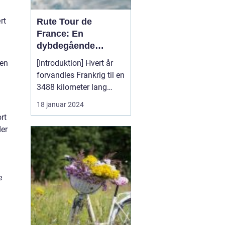
rt
Rute Tour de
France: En
dybdegående
analyse af verdens
[Introduktion] Hvert år
ten
mest prestigefyldte
forvandles Frankrig til en
cykelløb
3488 kilometer lang
cykelbane, hvor verdens
18 januar 2024
bedste cykelryttere
rt
konkurrerer om at erobre
der
den berømte gule trøje.
Tour de France er uden
tvivl verdens mest
prestigefyldte cykelløb
e
og tiltrækker millio...
d