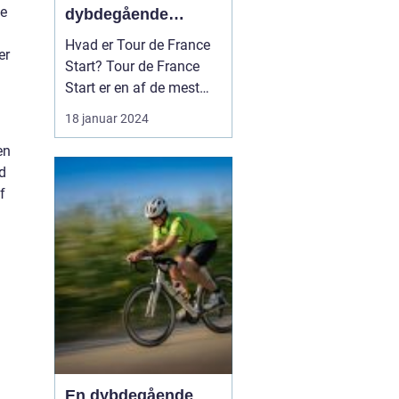
ve
dybdegående
introduktion til
Hvad er Tour de France
er
verdens mest
Start? Tour de France
berømte cykelløb
Start er en af de mest
spændende
18 januar 2024
begivenheder inden for
en
international cykling. Det
ed
signalerer begyndelsen
f
på verdens mest
berømte, prestigefyldte
og udfordrende cykelløb,
Tour de France. Starten
er en begi...
En dybdegående