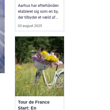
Aarhus har efterhånden
etableret sig som en by,
der tilbyder et væld af
muligheder inden for
03 august 2025
fitness og sundhed.
Byens mange
fitnesscentre og
træningstilbud gør det
nemt for enhver at finde
den rette måde at
træne...
Tour de France
Start: En