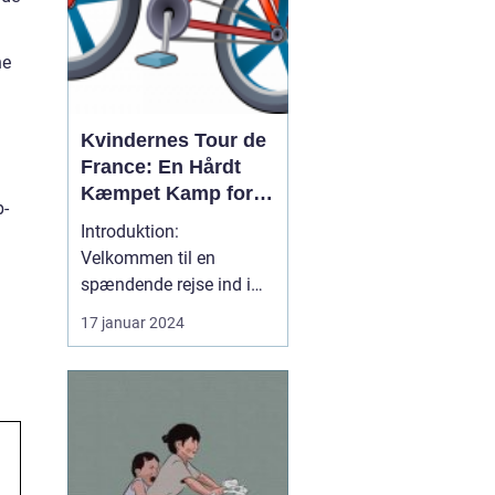
ne
Kvindernes Tour de
France: En Hårdt
Kæmpet Kamp for
p-
Ligestilling på
Introduktion:
Cykelscenen
Velkommen til en
spændende rejse ind i
verden af "kvindernes
17 januar 2024
Tour de France". Dette er
det ultimative cykelløb
for kvindelige
professionelle
cykelryttere i verden. I
denne artikel vil vi