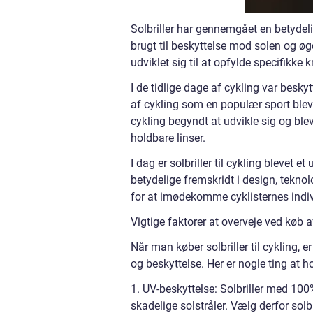
Solbriller har gennemgået en betydelig
brugt til beskyttelse mod solen og øg
udviklet sig til at opfylde specifikke k
I de tidlige dage af cykling var besk
af cykling som en populær sport blev be
cykling begyndt at udvikle sig og ble
holdbare linser.
I dag er solbriller til cykling blevet e
betydelige fremskridt i design, teknolo
for at imødekomme cyklisternes indiv
Vigtige faktorer at overveje ved køb af 
Når man køber solbriller til cykling, e
og beskyttelse. Her er nogle ting at h
1. UV-beskyttelse: Solbriller med 10
skadelige solstråler. Vælg derfor solbr