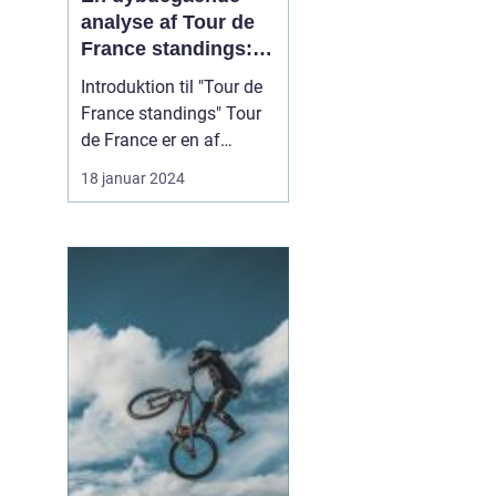
analyse af Tour de
France standings:
Historisk udvikling
Introduktion til "Tour de
og vigtige
France standings" Tour
informationer
de France er en af
verdens mest
18 januar 2024
prestigefyldte cykelløb,
som årligt tiltrækker
tusindvis af sports- og
fritidsentusiaster. For
dem, der følger løbet, er
kendskab til "Tour de
France standings"
afgørend...