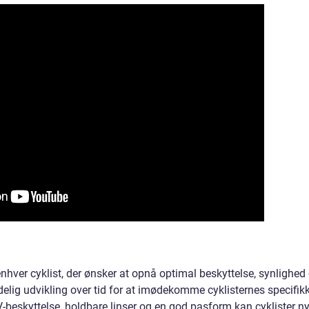
r enhver cyklist, der ønsker at opnå optimal beskyttelse, synlighed
lig udvikling over tid for at imødekomme cyklisternes specifik
V-beskyttelse, holdbare linser og en god pasform kan cyklister n