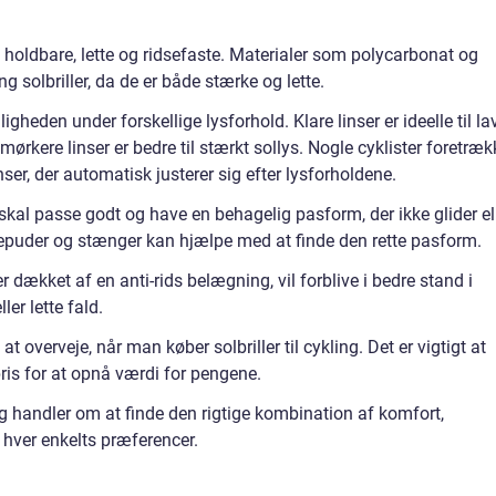
 holdbare, lette og ridsefaste. Materialer som polycarbonat og
g solbriller, da de er både stærke og lette.
igheden under forskellige lysforhold. Klare linser er ideelle til la
ørkere linser er bedre til stærkt sollys. Nogle cyklister foretræk
er, der automatisk justerer sig efter lysforholdene.
skal passe godt og have en behagelig pasform, der ikke glider el
puder og stænger kan hjælpe med at finde den rette pasform.
 er dækket af en anti-rids belægning, vil forblive i bedre stand i
ler lette fald.
 at overveje, når man køber solbriller til cykling. Det er vigtigt at
ris for at opnå værdi for pengene.
ling handler om at finde den rigtige kombination af komfort,
l hver enkelts præferencer.