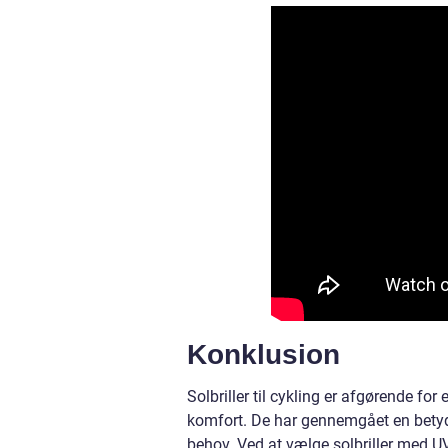
Konklusion
Solbriller til cykling er afgørende fo
komfort. De har gennemgået en betyde
behov. Ved at vælge solbriller med U