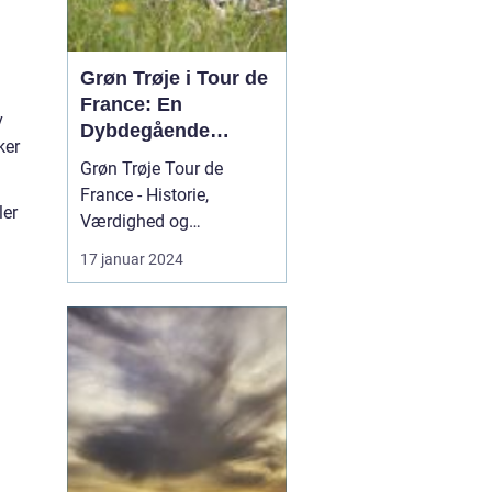
Grøn Trøje i Tour de
France: En
v
Dybdegående
ker
Gennemgang
Grøn Trøje Tour de
France - Historie,
ler
Værdighed og
Signifikans Introduktion
17 januar 2024
til Grøn Trøje Tour de
France Grøn Trøje i Tour
de France er symbolsk
og højtrangeret. Den
repræsenterer ikke bare
evnen til at være den
hurtigste rytter i løbet,
men også ...