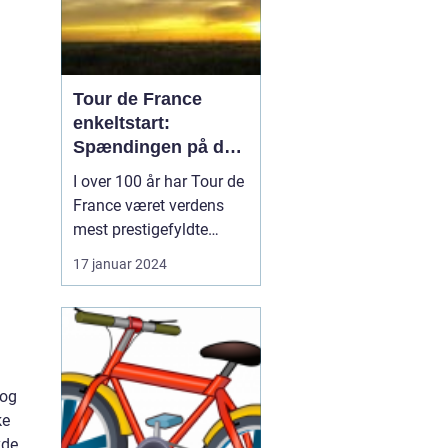
Tour de France
enkeltstart:
Spændingen på den
ensomme vej
I over 100 år har Tour de
France været verdens
mest prestigefyldte
cykelløb, og en af de
17 januar 2024
mest særlige discipliner,
der udgør en afgørende
del af løbet, er
enkeltstarten. I denne
artikel vil vi dykke ned i
 og
verdenen af "Tour de
ke
France enkeltstart" og
yde
u...