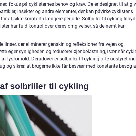
t med fokus på cyklisternes behov og krav. De er designet til at gi
rtikler, insekter og andre elementer, der kan påvirke cyklistens
r at sikre komfort i længere periode. Solbriller til cykling tilbyd
lister har fuld kontrol over deres omgivelser, så de nemt kan
e linser, der eliminerer genskin og refleksioner fra vejen og
ette øger synligheden og reducerer øjenbelastning, især når cykl
 af lysforhold. Derudover er solbriller til cykling ofte udstyret m
dug og sikrer, at brugerne ikke får besvær med konstante besøg a
f solbriller til cykling