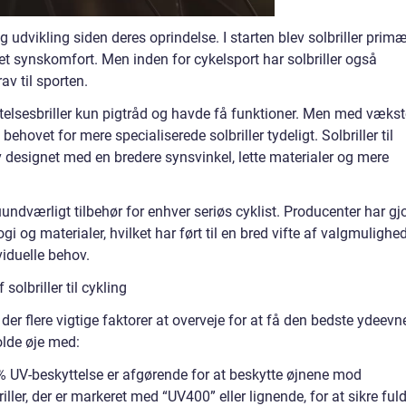
 udvikling siden deres oprindelse. I starten blev solbriller primæ
et synskomfort. Men inden for cykelsport har solbriller også
rav til sporten.
yttelsesbriller kun pigtråd og havde få funktioner. Men med væks
hovet for mere specialiserede solbriller tydeligt. Solbriller til
v designet med en bredere synsvinkel, lette materialer og mere
t uundværligt tilbehør for enhver seriøs cyklist. Producenter har gjo
gi og materialer, hvilket har ført til en bred vifte af valgmulighe
iduelle behov.
solbriller til cykling
r der flere vigtige faktorer at overveje for at få den bedste ydeevn
olde øje med:
0% UV-beskyttelse er afgørende for at beskytte øjnene mod
iller, der er markeret med “UV400” eller lignende, for at sikre ful