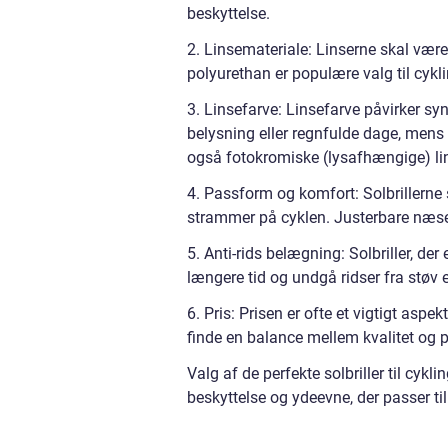
beskyttelse.
2. Linsemateriale: Linserne skal være
polyurethan er populære valg til cyklin
3. Linsefarve: Linsefarve påvirker synl
belysning eller regnfulde dage, mens m
også fotokromiske (lysafhængige) lins
4. Passform og komfort: Solbrillerne 
strammer på cyklen. Justerbare næse
5. Anti-rids belægning: Solbriller, der
længere tid og undgå ridser fra støv el
6. Pris: Prisen er ofte et vigtigt aspekt
finde en balance mellem kvalitet og p
Valg af de perfekte solbriller til cyk
beskyttelse og ydeevne, der passer ti